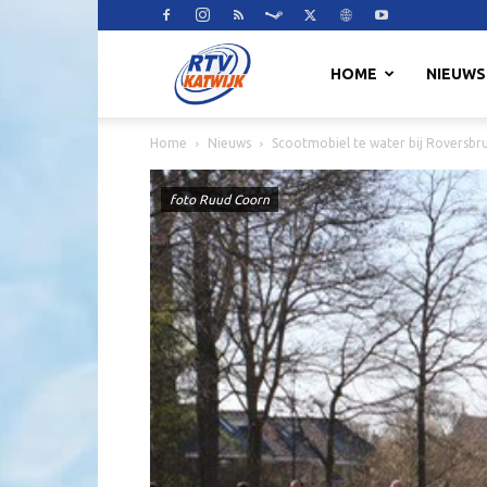
RTV
HOME
NIEUWS
Home
Nieuws
Scootmobiel te water bij Roversbr
Katwijk
foto Ruud Coorn