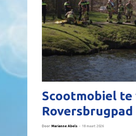
Scootmobiel te 
Roversbrugpad
Door
Marianne Abels
-
18 maart 2026