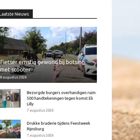
Laatste Nieuws
Fietser ernstig gewond bij botsing
met scooter
8 augustus 2026
Bezorgde burgers overhandigen ruim
500 handtekeningen tegen komst Eli
Lilly
7 augustus 2026
Drukke braderie tijdens Feestweek
Rijnsburg
7 augustus 2026