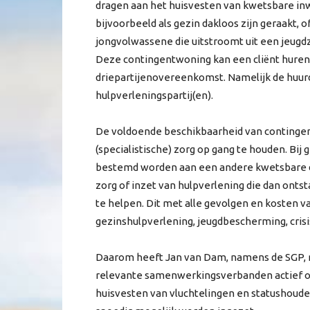
dragen aan het huisvesten van kwetsbare inw
bijvoorbeeld als gezin dakloos zijn geraakt,
jongvolwassene die uitstroomt uit een jeugdz
Deze contingentwoning kan een cliënt huren
driepartijenovereenkomst. Namelijk de huu
hulpverleningspartij(en).
De voldoende beschikbaarheid van contingen
(specialistische) zorg op gang te houden. Bi
bestemd worden aan een andere kwetsbare do
zorg of inzet van hulpverlening die dan onts
te helpen. Dit met alle gevolgen en kosten v
gezinshulpverlening, jeugdbescherming, cris
Daarom heeft Jan van Dam, namens de SGP, m
relevante samenwerkingsverbanden actief o
huisvesten van vluchtelingen en statushoud