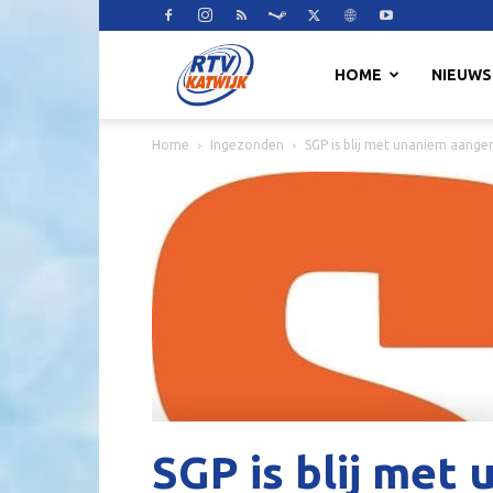
RTV
HOME
NIEUWS
Home
Ingezonden
SGP is blij met unaniem aan
Katwijk
SGP is blij met