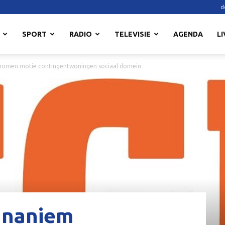
d
SPORT
RADIO
TELEVISIE
AGENDA
LI
genomen motie contingentwoningen sociaal domein
 unaniem