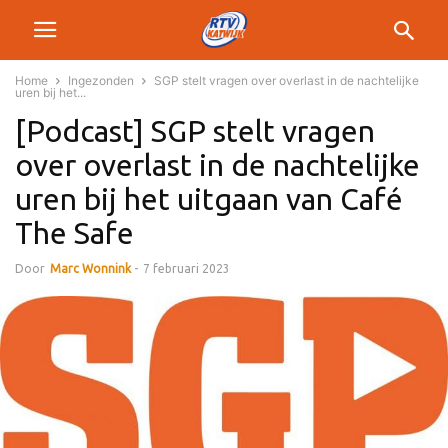
Home
Ingezonden
SGP stelt vragen over overlast in de nachtelijke
uren bij het...
[Podcast] SGP stelt vragen
over overlast in de nachtelijke
uren bij het uitgaan van Café
The Safe
Door
Marc Wonnink
-
7 februari 2023