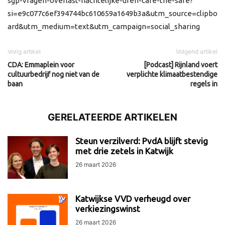
sgp-vragen-overlast-nachtelijke-uren-cafe-the-safe?
si=e9c077c6ef394744bc610659a1649b3a&utm_source=clipbo
ard&utm_medium=text&utm_campaign=social_sharing
Vorig artikel
Volgend artikel
CDA: Emmaplein voor
[Podcast] Rijnland voert
cultuurbedrijf nog niet van de
verplichte klimaatbestendige
baan
regels in
GERELATEERDE ARTIKELEN
Steun verzilverd: PvdA blijft stevig
met drie zetels in Katwijk
26 maart 2026
Katwijkse VVD verheugd over
verkiezingswinst
26 maart 2026