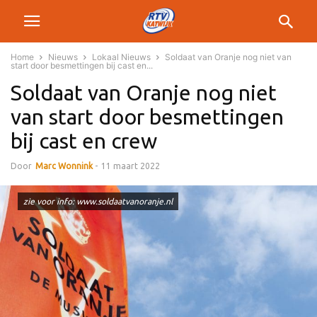
Home
Nieuws
Lokaal Nieuws
Soldaat van Oranje nog niet van
start door besmettingen bij cast en...
Soldaat van Oranje nog niet
van start door besmettingen
bij cast en crew
Door
Marc Wonnink
-
11 maart 2022
zie voor info: www.soldaatvanoranje.nl