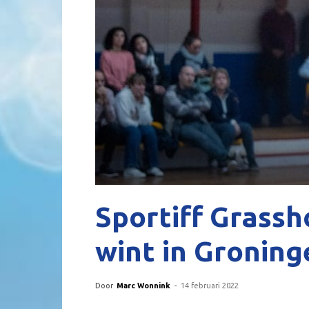
Sportiff Grass
wint in Groning
Door
Marc Wonnink
-
14 februari 2022