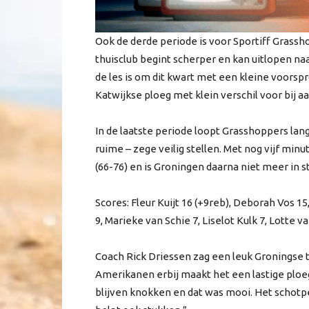
Ook de derde periode is voor Sportiff Grasshop
thuisclub begint scherper en kan uitlopen n
de les is om dit kwart met een kleine voorspr
Katwijkse ploeg met klein verschil voor bij a
In de laatste periode loopt Grasshoppers lan
ruime – zege veilig stellen. Met nog vijf min
(66-76) en is Groningen daarna niet meer in s
Scores: Fleur Kuijt 16 (+9reb), Deborah Vos 15,
9, Marieke van Schie 7, Liselot Kulk 7, Lotte va
Coach Rick Driessen zag een leuk Groningse 
Amerikanen erbij maakt het een lastige ploeg
blijven knokken en dat was mooi. Het schotp