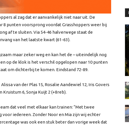
pers al zag dat er aanvankelijk niet naar uit. De
aar 8 punten voorsprong voordat Grasshoppers weer bij
ong af te sluiten. Via 54-46 halverwege staat de
anvang van het laatste kwart (61-63).
gzaam maar zeker weg en kan het de – uiteindelijk nog
uten op de klok is het verschil opgelopen naar 10 punten
taat om dichterbij te komen. Eindstand 72-89.
 Alissa van der Plas 15, Rosalie Aandewiel 12, Iris Govers
n Kruistum 6, Sonja Kuijt 2 (+8reb).
team dat veel met elkaar kan trainen: “Met twee
 voor iedereen. Zonder Noor en Mia zijn wij echter
ercentage was ook een stuk beter dan vorige week dat