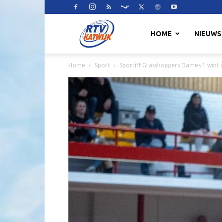
RTV
HOME
NIEUWS
Home
Sport
Sportiff Grasshoppers Dames 1 wint 
Katwijk