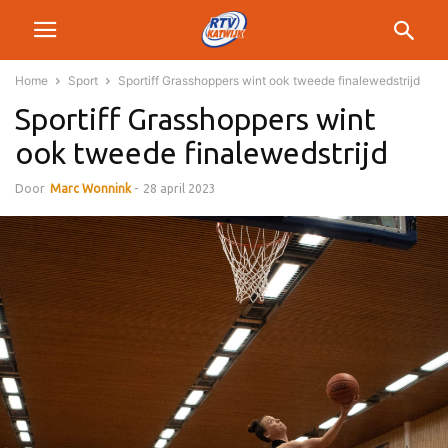
Home
Sport
Sportiff Grasshoppers wint ook tweede finalewedstrijd
Sportiff Grasshoppers wint
ook tweede finalewedstrijd
Door
Marc Wonnink
-
28 april 2023