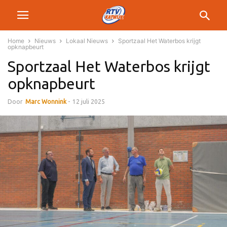
Home
Nieuws
Lokaal Nieuws
Sportzaal Het Waterbos krijgt
opknapbeurt
Sportzaal Het Waterbos krijgt
opknapbeurt
Door
Marc Wonnink
-
12 juli 2025