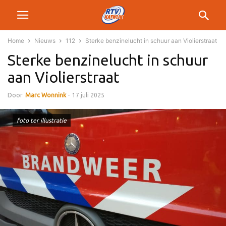
Home
Nieuws
112
Sterke benzinelucht in schuur aan Violierstraat
Sterke benzinelucht in schuur
aan Violierstraat
Door
Marc Wonnink
-
17 juli 2025
foto ter illustratie