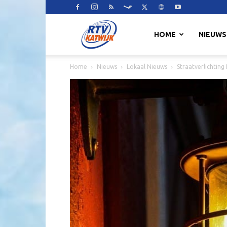
RTV
HOME
NIEUWS
Home
Nieuws
Lokaal Nieuws
Straatverlichting
Katwijk