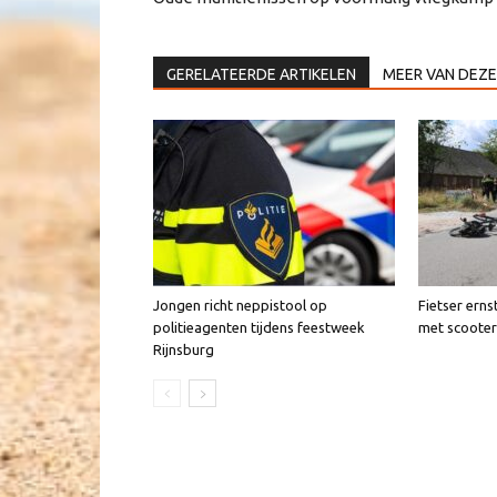
GERELATEERDE ARTIKELEN
MEER VAN DEZE
Jongen richt neppistool op
Fietser erns
politieagenten tijdens feestweek
met scooter
Rijnsburg