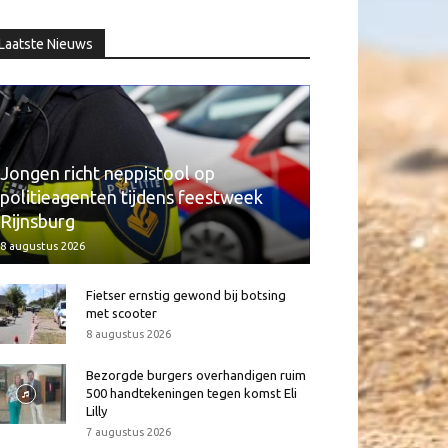
Laatste Nieuws
Jongen richt neppistool op
politieagenten tijdens feestweek
Rijnsburg
8 augustus 2026
Fietser ernstig gewond bij botsing
met scooter
8 augustus 2026
Bezorgde burgers overhandigen ruim
500 handtekeningen tegen komst Eli
Lilly
7 augustus 2026