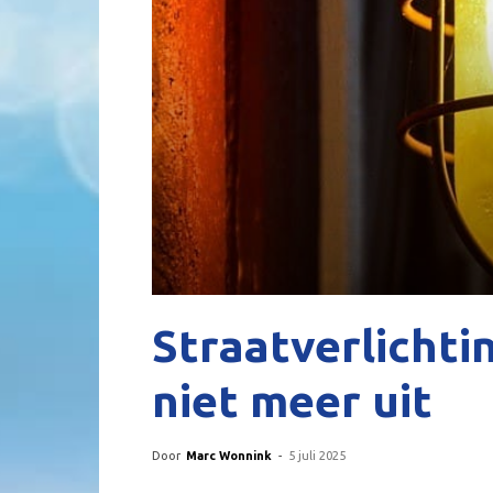
Straatverlichti
niet meer uit
Door
Marc Wonnink
-
5 juli 2025