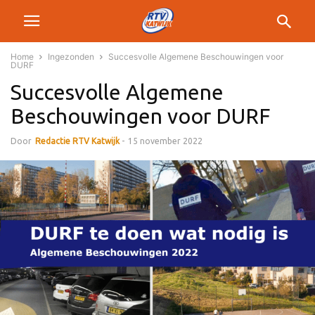
Home
Ingezonden
Succesvolle Algemene Beschouwingen voor
DURF
Succesvolle Algemene
Beschouwingen voor DURF
Door
Redactie RTV Katwijk
-
15 november 2022