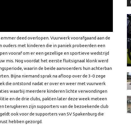
de emmer deed overlopen. Vuurwerk voorafgaand aan de
 en ouders met kinderen die in paniek probeerden een
oepen vooraf om er een gezellige en sportieve wedstrijd
uw mis. Nog voordat het eerste fluitsignaal klonk werd
elingsperiode, waarin de beide aanvoerders hun achterban
arten. Bijna niemand sprak na afloop over de 3-0 zege
niek die ontstond nadat er over en weer met vuurwerk
uaties waarbij meerdere kinderen lichte verwondingen
itie en de drie clubs, pakten later deze week meteen
aten terugkeren zijn supporters van de bezoekende club
t geldt ook voor de supporters van SV Spakenburg die
nrust hebben gezorgd.