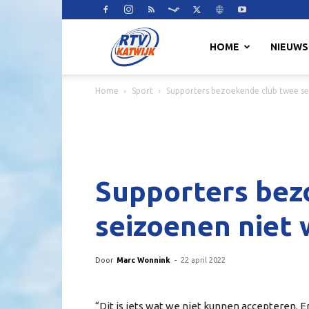
RTV
HOME
NIEUWS
Home
Sport
Supporters bezoekende club twee sei
Katwijk
Supporters bez
seizoenen niet 
Door
Marc Wonnink
-
22 april 2022
“Dit is iets wat we niet kunnen accepteren. E