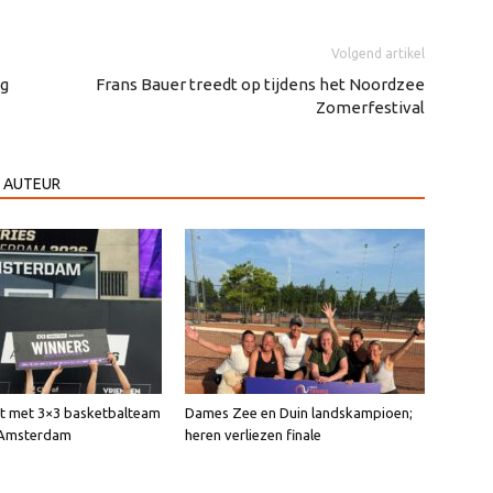
verhogen
of
Volgend artikel
te
ag
Frans Bauer treedt op tijdens het Noordzee
Zomerfestival
verlagen.
 AUTEUR
int met 3×3 basketbalteam
Dames Zee en Duin landskampioen;
n Amsterdam
heren verliezen finale