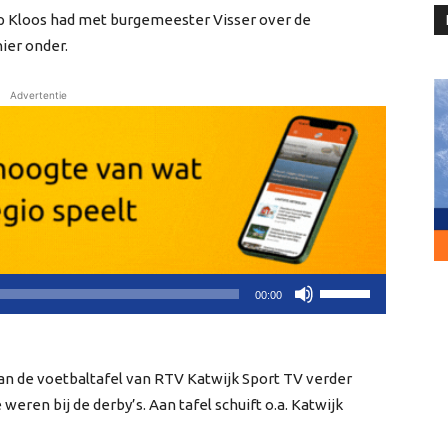
ap Kloos had met burgemeester Visser over de
hier onder.
Advertentie
Gebruik
00:00
Omhoog/Omlaag
pijltoetsen
om
 de voetbaltafel van RTV Katwijk Sport TV verder
het
 weren bij de derby’s. Aan tafel schuift o.a. Katwijk
volume
te