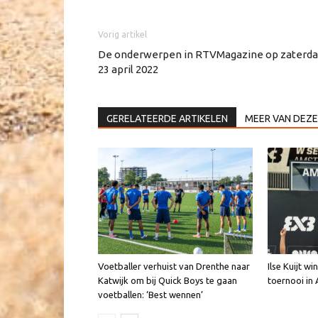
Vorig artikel
De onderwerpen in RTVMagazine op zaterd
23 april 2022
GERELATEERDE ARTIKELEN
MEER VAN DEZE
Voetballer verhuist van Drenthe naar
Ilse Kuijt w
Katwijk om bij Quick Boys te gaan
toernooi i
voetballen: ‘Best wennen’