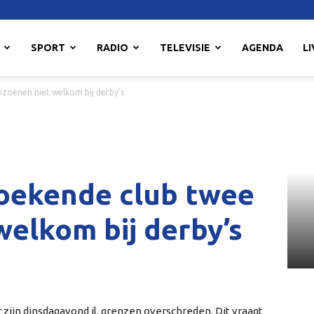
SPORT
RADIO
TELEVISIE
AGENDA
LI
zoenen niet welkom bij derby’s
oekende club twee
welkom bij derby’s
r zijn dinsdagavond jl. grenzen overschreden. Dit vraagt