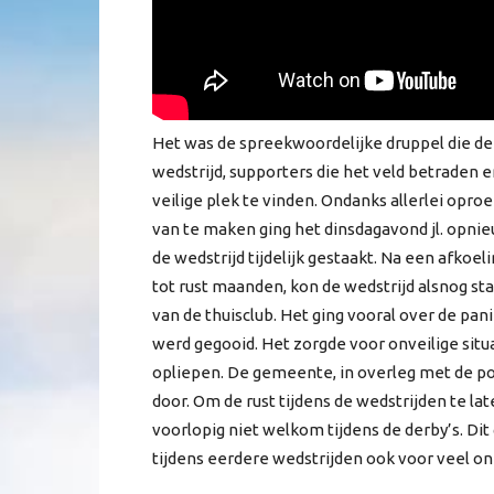
Het was de spreekwoordelijke druppel die 
wedstrijd, supporters die het veld betraden
veilige plek te vinden. Ondanks allerlei opr
van te maken ging het dinsdagavond jl. opnie
de wedstrijd tijdelijk gestaakt. Na een afko
tot rust maanden, kon de wedstrijd alsnog st
van de thuisclub. Het ging vooral over de pa
werd gegooid. Het zorgde voor onveilige sit
opliepen. De gemeente, in overleg met de pol
door. Om de rust tijdens de wedstrijden te l
voorlopig niet welkom tijdens de derby’s. Di
tijdens eerdere wedstrijden ook voor veel o