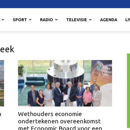
SPORT
RADIO
TELEVISIE
AGENDA
LI
reek
n
Wethouders economie
ondertekenen overeenkomst
met Economic Board voor een