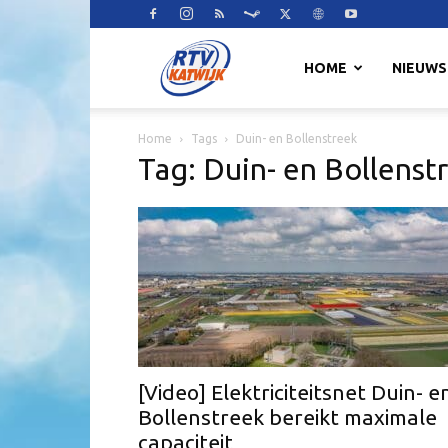
RTV
HOME
NIEUWS
Home
Tags
Duin- en Bollenstreek
Katwijk
Tag: Duin- en Bollenst
[Video] Elektriciteitsnet Duin- e
Bollenstreek bereikt maximale
capaciteit