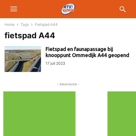
Home
Tags
Fietspad A44
fietspad A44
Fietspad en faunapassage bij
knooppunt Ommedijk A44 geopend
17 juli 2023
- Advertentie -