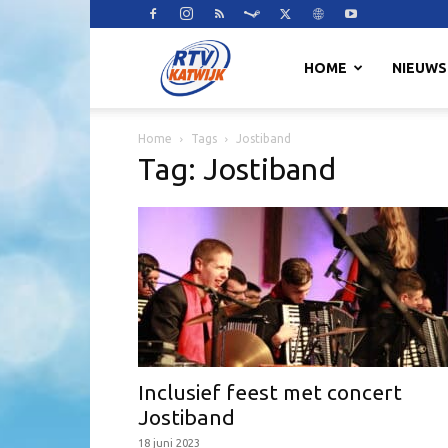
RTV
HOME
NIEUWS
Home
Tags
Jostiband
Katwijk
Tag: Jostiband
Inclusief feest met concert
Jostiband
18 juni 2023