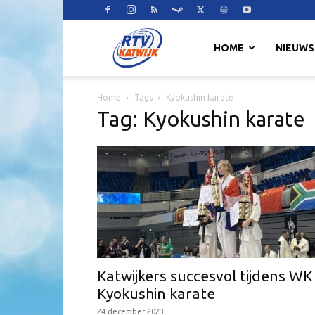
RTV
HOME
NIEUWS
Home
Tags
Kyokushin karate
Katwijk
Tag: Kyokushin karate
Katwijkers succesvol tijdens WK
Kyokushin karate
24 december 2023