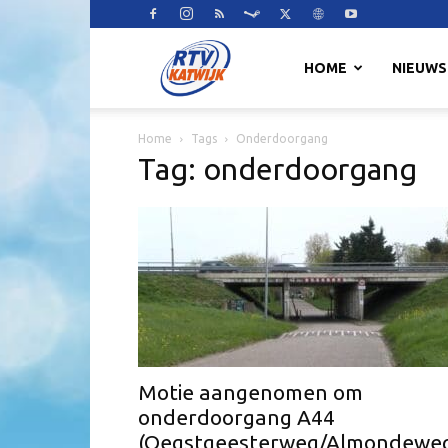
RTV
HOME
NIEUWS
Home
Tags
Onderdoorgang
Katwijk
Tag: onderdoorgang
Motie aangenomen om
onderdoorgang A44
(Oegstgeesterweg/Almondewe