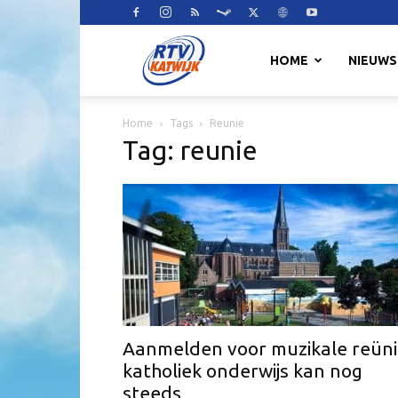
RTV
HOME
NIEUWS
Home
Tags
Reunie
Katwijk
Tag: reunie
Aanmelden voor muzikale reün
katholiek onderwijs kan nog
steeds