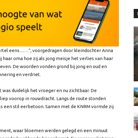
ertel eens……”, voorgedragen door kleindochter Anna
ij haar oma hoe zij als jong meisje het verlies van haar
bleven. De woorden vonden grond bij jong en oud en
nering en verdriet.
 was duidelijk het vroeger en nu zichtbaar. De
iep voorop in rouwdracht. Langs de route stonden
als een stil eerbetoon. Samen met de KNRM vormde zij
ument, waar bloemen werden gelegd en een minuut