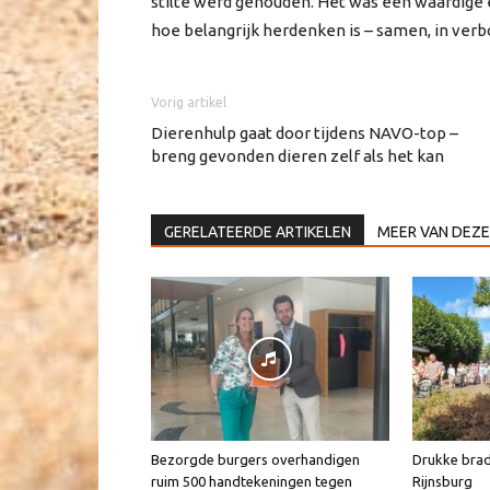
stilte werd gehouden. Het was een waardige
hoe belangrijk herdenken is – samen, in ver
Vorig artikel
Dierenhulp gaat door tijdens NAVO-top –
breng gevonden dieren zelf als het kan
GERELATEERDE ARTIKELEN
MEER VAN DEZE
Bezorgde burgers overhandigen
Drukke brad
ruim 500 handtekeningen tegen
Rijnsburg