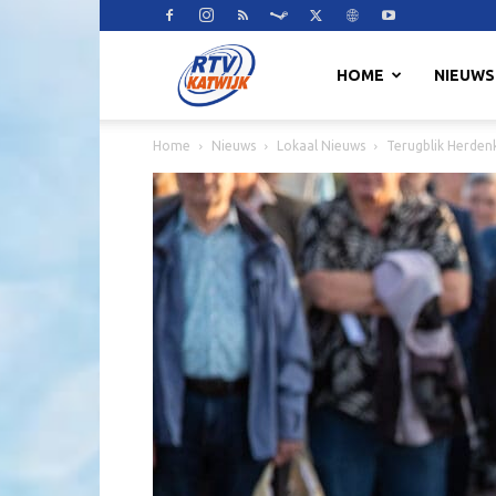
RTV
HOME
NIEUWS
Home
Nieuws
Lokaal Nieuws
Terugblik Herde
Katwijk