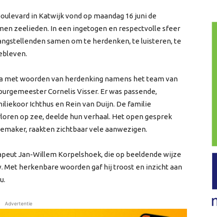
oulevard in Katwijk vond op maandag 16 juni de
men zeelieden. In een ingetogen en respectvolle sfeer
gstellenden samen om te herdenken, te luisteren, te
gebleven.
ma met woorden van herdenking namens het team van
burgemeester Cornelis Visser. Er was passende,
liekoor Ichthus en Rein van Duijn. De familie
rloren op zee, deelde hun verhaal. Het open gesprek
itemaker, raakten zichtbaar vele aanwezigen.
apeut Jan-Willem Korpelshoek, die op beeldende wijze
. Met herkenbare woorden gaf hij troost en inzicht aan
u.
Advertentie