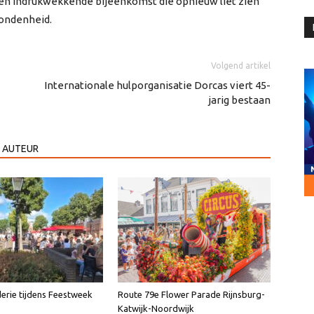
 en indrukwekkende bijeenkomst die opnieuw liet zien
bondenheid.
Volgend artikel
Internationale hulporganisatie Dorcas viert 45-
jarig bestaan
 AUTEUR
erie tijdens Feestweek
Route 79e Flower Parade Rijnsburg-
Katwijk-Noordwijk