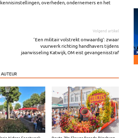
n kennisinstellingen, overheden, ondernemers en het
Volgend artikel
‘Een militair volstrekt onwaardig’: zwaar
vuurwerk richting handhavers tijdens
jaarwisseling Katwijk, OM eist gevangenisstraf
 AUTEUR
erie tijdens Feestweek
Route 79e Flower Parade Rijnsburg-