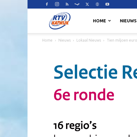
RTV
HOME
NIEUWS
Home
Nieuws
Lokaal Nieuws
Tien miljoen euro
Katwijk