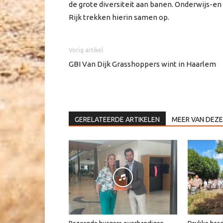
de grote diversiteit aan banen. Onderwijs-e
Rijk trekken hierin samen op.
Vorig artikel
GBI Van Dijk Grasshoppers wint in Haarlem
GERELATEERDE ARTIKELEN
MEER VAN DEZE
Bezorgde burgers overhandigen
Drukke brad