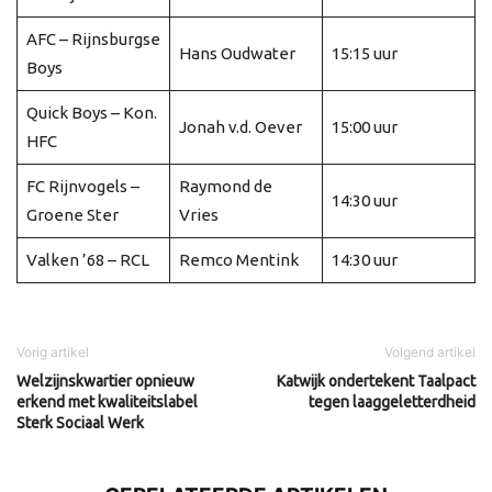
AFC – Rijnsburgse
Hans Oudwater
15:15 uur
Boys
Quick Boys – Kon.
Jonah v.d. Oever
15:00 uur
HFC
FC Rijnvogels –
Raymond de
14:30 uur
Groene Ster
Vries
Valken ’68 – RCL
Remco Mentink
14:30 uur
Vorig artikel
Volgend artikel
Welzijnskwartier opnieuw
Katwijk ondertekent Taalpact
erkend met kwaliteitslabel
tegen laaggeletterdheid
Sterk Sociaal Werk