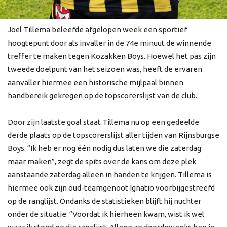
Joël Tillema beleefde afgelopen week een sportief
hoogtepunt door als invaller in de 74e minuut de winnende
treffer te maken tegen Kozakken Boys. Hoewel het pas zijn
tweede doelpunt van het seizoen was, heeft de ervaren
aanvaller hiermee een historische mijlpaal binnen
handbereik gekregen op de topscorerslijst van de club.
Door zijn laatste goal staat Tillema nu op een gedeelde
derde plaats op de topscorerslijst aller tijden van Rijnsburgse
Boys. “Ik heb er nog één nodig dus laten we die zaterdag
maar maken”, zegt de spits over de kans om deze plek
aanstaande zaterdag alleen in handen te krijgen. Tillema is
hiermee ook zijn oud-teamgenoot Ignatio voorbijgestreefd
op de ranglijst. Ondanks de statistieken blijft hij nuchter
onder de situatie: “Voordat ik hierheen kwam, wist ik wel