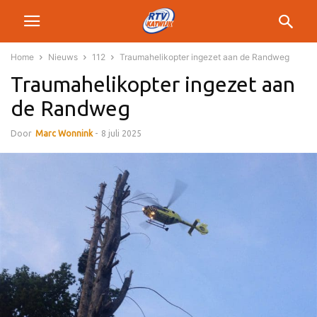
Home
Nieuws
112
Traumahelikopter ingezet aan de Randweg
Traumahelikopter ingezet aan
de Randweg
Door
Marc Wonnink
-
8 juli 2025