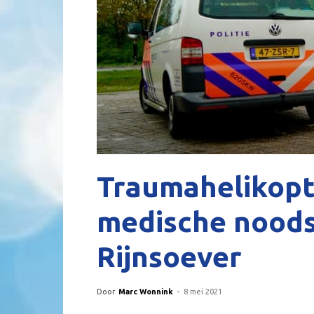
Traumahelikopt
medische noodsi
Rijnsoever
Door
Marc Wonnink
-
8 mei 2021