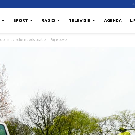
d
SPORT
RADIO
TELEVISIE
AGENDA
LI
oor medische noodsituatie in Rijnsoever