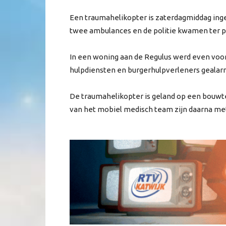
Een traumahelikopter is zaterdagmiddag inge
twee ambulances en de politie kwamen ter p
In een woning aan de Regulus werd even voor
hulpdiensten en burgerhulpverleners gealar
De traumahelikopter is geland op een bouwte
van het mobiel medisch team zijn daarna met