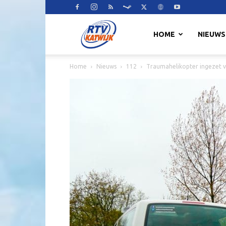
RTV
HOME
NIEUWS
Home
Nieuws
112
Traumahelikopter ingezet v
Katwijk