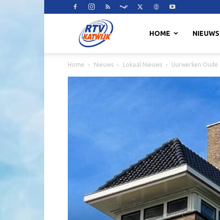
RTV
HOME
NIEUWS
Home
Nieuws
Lokaal Nieuws
Uurwerken Oude 
Katwijk