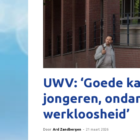
UWV: ‘Goede ka
jongeren, ondan
werkloosheid’
Door
Ard Zandbergen
-
21 maart 2026