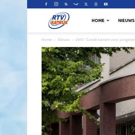
RTV
HOME
NIEUWS
Home
Nieuws
UWV: ‘Goede kansen voor jongeren, 
Katwijk