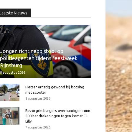
Laatste Nieuws
Jongen richt neppistool op
politieagenten tijdens feestweek
Rijnsburg
8 augustus 2026
Fietser ernstig gewond bij botsing
met scooter
8 augustus 2026
Bezorgde burgers overhandigen ruim
500 handtekeningen tegen komst Eli
Lilly
7 augustus 2026