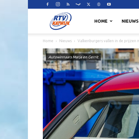
RTV
HOME
NIEUWS
Home
Nieuws
Valkenburgers vallen in de prijzen 
Katwijk
Autowinnaars Marja en Gerrit