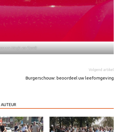
naars Marja en Gerrit
Volgend artikel
Burgerschouw: beoordeel uw leefomgeving
 AUTEUR