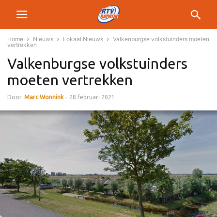
Home
Nieuws
Lokaal Nieuws
Valkenburgse volkstuinders moeten
vertrekken
Valkenburgse volkstuinders
moeten vertrekken
Door
Marc Wonnink
-
28 februari 2021