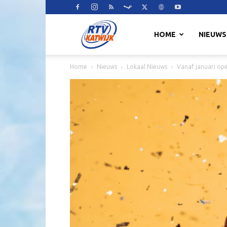
RTV
HOME
NIEUWS
Home
Nieuws
Lokaal Nieuws
Vanaf januari op
Katwijk