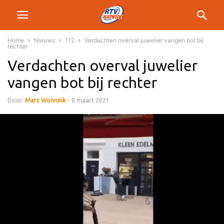
Home
Nieuws
112
Verdachten overval juwelier vangen bot bij
rechter
Verdachten overval juwelier
vangen bot bij rechter
Door
Marc Wonnink
-
8 maart 2021