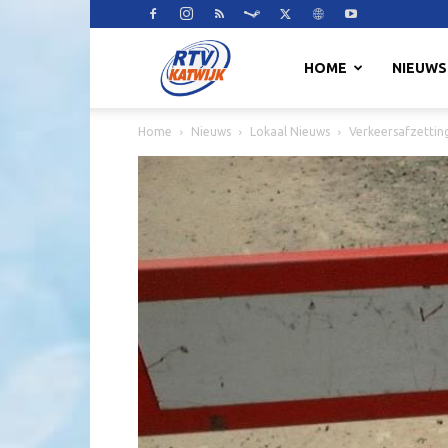
RTV
HOME
NIEUWS
Home
Nieuws
Lokaal Nieuws
Verkeersafzettin
Katwijk