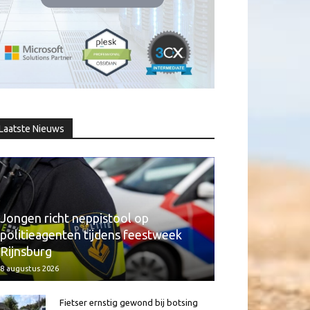
Laatste Nieuws
Jongen richt neppistool op
politieagenten tijdens feestweek
Rijnsburg
8 augustus 2026
Fietser ernstig gewond bij botsing