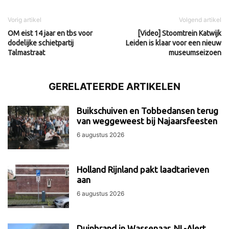
Vorig artikel
Volgend artikel
OM eist 14 jaar en tbs voor
[Video] Stoomtrein Katwijk
dodelijke schietpartij
Leiden is klaar voor een nieuw
Talmastraat
museumseizoen
GERELATEERDE ARTIKELEN
Buikschuiven en Tobbedansen terug
van weggeweest bij Najaarsfeesten
6 augustus 2026
Holland Rijnland pakt laadtarieven
aan
6 augustus 2026
Duinbrand in Wassenaar, NL-Alert