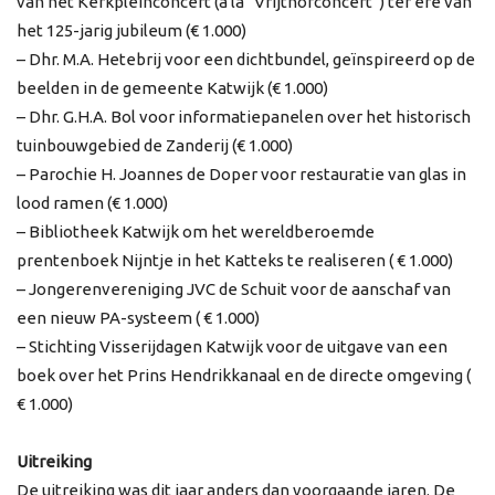
van het Kerkpleinconcert (á la “Vrijthofconcert”) ter ere van
het 125-jarig jubileum (€ 1.000)
– Dhr. M.A. Hetebrij voor een dichtbundel, geïnspireerd op de
beelden in de gemeente Katwijk (€ 1.000)
– Dhr. G.H.A. Bol voor informatiepanelen over het historisch
tuinbouwgebied de Zanderij (€ 1.000)
– Parochie H. Joannes de Doper voor restauratie van glas in
lood ramen (€ 1.000)
– Bibliotheek Katwijk om het wereldberoemde
prentenboek Nijntje in het Katteks te realiseren ( € 1.000)
– Jongerenvereniging JVC de Schuit voor de aanschaf van
een nieuw PA-systeem ( € 1.000)
– Stichting Visserijdagen Katwijk voor de uitgave van een
boek over het Prins Hendrikkanaal en de directe omgeving (
€ 1.000)
Uitreiking
De uitreiking was dit jaar anders dan voorgaande jaren. De