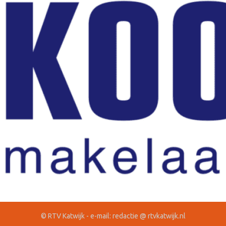
© RTV Katwijk - e-mail: redactie @ rtvkatwijk.nl