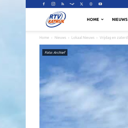
RTV
HOME
NIEUWS
Home
Nieuws
Lokaal Nieuws
Vrijdag en zaterd
Katwijk
Foto: Archief