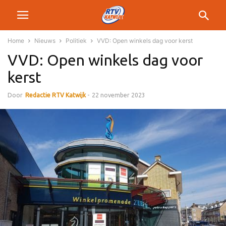
Home
Nieuws
Politiek
VVD: Open winkels dag voor kerst
VVD: Open winkels dag voor
kerst
Door
Redactie RTV Katwijk
-
22 november 2023