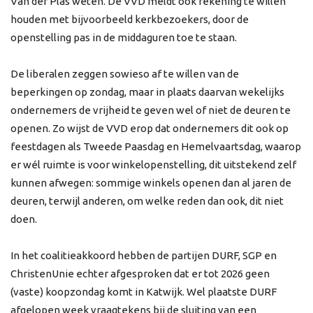
Van der Plas weten. De VVD meldt ook rekening te willen
houden met bijvoorbeeld kerkbezoekers, door de
openstelling pas in de middaguren toe te staan.
De liberalen zeggen sowieso af te willen van de
beperkingen op zondag, maar in plaats daarvan wekelijks
ondernemers de vrijheid te geven wel of niet de deuren te
openen. Zo wijst de VVD erop dat ondernemers dit ook op
feestdagen als Tweede Paasdag en Hemelvaartsdag, waarop
er wél ruimte is voor winkelopenstelling, dit uitstekend zelf
kunnen afwegen: sommige winkels openen dan al jaren de
deuren, terwijl anderen, om welke reden dan ook, dit niet
doen.
In het coalitieakkoord hebben de partijen DURF, SGP en
ChristenUnie echter afgesproken dat er tot 2026 geen
(vaste) koopzondag komt in Katwijk. Wel plaatste DURF
afgelopen week vraagtekens bij de sluiting van een