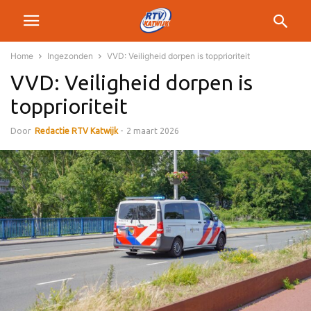
Home
Ingezonden
VVD: Veiligheid dorpen is topprioriteit
VVD: Veiligheid dorpen is
topprioriteit
Door
Redactie RTV Katwijk
-
2 maart 2026