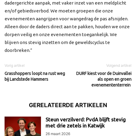
dadergerichte aanpak, met vaker inzet van een meldplicht
en/of gebiedsverbod. We moeten groepen die onze
evenementen aangrijpen voor wangedrag de pas afsnijden.
Alleen door de daders direct aan te pakken, houden we onze
dorpen veilig en onze evenementen toegankelijk. We
blijven ons stevig inzetten om de geweldscyclus te
doorbreken.”
Vorig artikel
Volgend artikel
Grasshoppers loopt na rust weg
DURF kiest voor de Duinvallei
bij Landstede Hammers
als open en groen
evenemententerrein
GERELATEERDE ARTIKELEN
Steun verzilverd: PvdA blijft stevig
met drie zetels in Katwijk
26 maart 2026