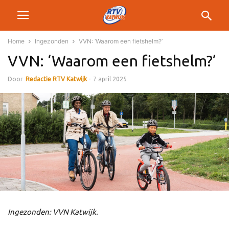
Home
Ingezonden
VVN: ‘Waarom een fietshelm?’
VVN: ‘Waarom een fietshelm?’
Door
Redactie RTV Katwijk
-
7 april 2025
Ingezonden: VVN Katwijk.