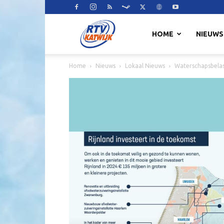
RTV
HOME
NIEUWS
Home
Nieuws
Lokaal Nieuws
Waterschapsbela
Katwijk