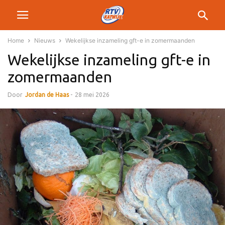
Home
Nieuws
Wekelijkse inzameling gft-e in zomermaanden
Wekelijkse inzameling gft-e in
zomermaanden
Door
Jordan de Haas
-
28 mei 2026