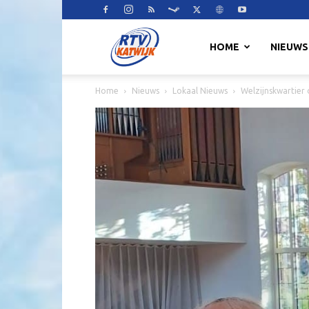
RTV
HOME
NIEUWS
Home
Nieuws
Lokaal Nieuws
Welzijnskwartier
Katwijk