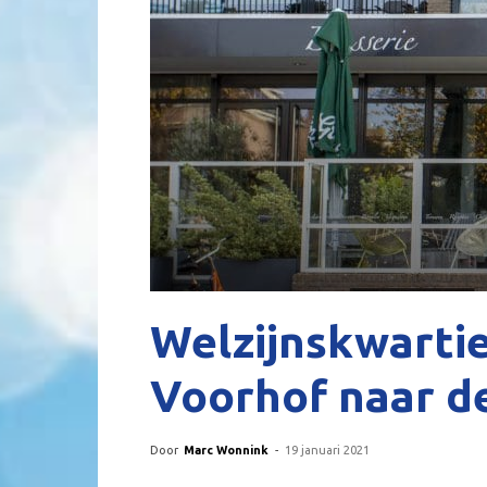
Welzijnskwartie
Voorhof naar d
Door
Marc Wonnink
-
19 januari 2021