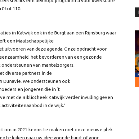
teel slechts een beknopt programma voor kwetsbare
0 tot 110.
aties in Katwijk ook in de Burgt aan een Rijnsburg waar
ft een Maatschappelijke
het uitvoeren van deze agenda. Onze opdracht voor
an eenzaamheid, het bevorderen van een gezonde
het ondersteunen van mantelzorgers.
t diverse partners in de
en Dunavie. We ondersteunen ook
moeders en jongeren die in ‘t
we met de Bibliotheek Katwijk verder invulling geven
activiteitenaanbod in de wijk.’
uit om in 2021 kennis te maken met onze nieuwe plek.
n te kijken naar uw idee voor de buurt of voor