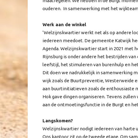
maatregelen. We hebben in de Burgt momen
ouderen. In samenwerking met het wijkteam 
Werk aan de winkel
‘Welzijnskwartier werkt net als op andere loc
iedereen meedoet. De gemeente Katwijk hee
Agenda. Welzijnskwartier start in 2021 met 
Rijnsburg is onder andere het bestrijden v
leefstijl, het stimuleren van burenhulp en 
Dit doen we nadrukkelijk in samenwerking me
wijk zoals de Buurtpreventie, Westerweide 
aan buurtinitiatieven zoals de enthousiaste 
Hok gave dingen organiseren. Tevens zullen 
aan de ontmoetingsfunctie in de Burgt en het 
Langskomen?
Welzijnskwartier nodigt iedereen van harte 
Ons kantoor zit op de tweede etage. Om same