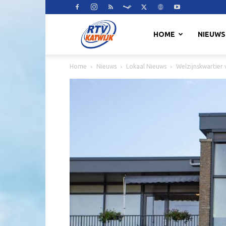
RTV
HOME
NIEUWS
Home
Nieuws
Lokaal Nieuws
Welzijnskwartier
Katwijk