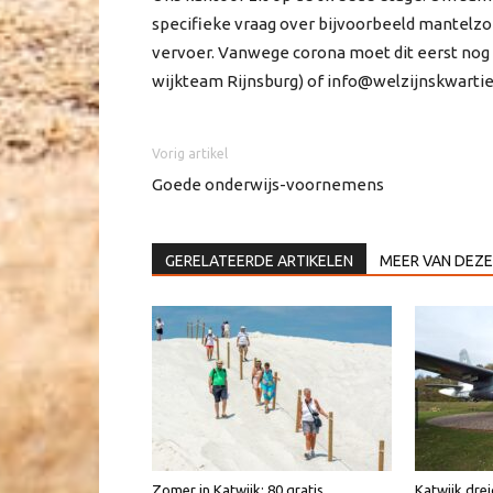
specifieke vraag over bijvoorbeeld mantel
vervoer. Vanwege corona moet dit eerst nog e
wijkteam Rijnsburg) of info@welzijnskwartie
Vorig artikel
Goede onderwijs-voornemens
GERELATEERDE ARTIKELEN
MEER VAN DEZE
Zomer in Katwijk: 80 gratis
Katwijk dre