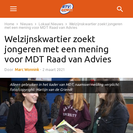
Home
Nieuws
Lokaal Nieuws
Welzijnskwartier zoekt jongeren
met een mening voor MDT Raad van Advies
Welzijnskwartier zoekt
jongeren met een mening
voor MDT Raad van Advies
Door
Marc Wonnink
-
2 maart 2021
Alleen gebruiken in het kader van MDT, naamsvermelding verplicht:
foto/copyright: Martijn van de Griendt