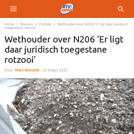
Home
Nieuws
Politiek
Wethouder over N206 ‘Er ligt daar juridisch
toegestane rotzooi’
Wethouder over N206 ‘Er ligt
daar juridisch toegestane
rotzooi’
Door
Marc Wonnink
-
25 maart 2021