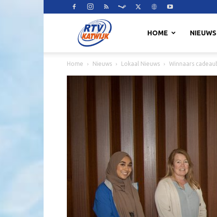
RTV
HOME
NIEUWS
Home
Nieuws
Lokaal Nieuws
Winnaars cadeau
Katwijk