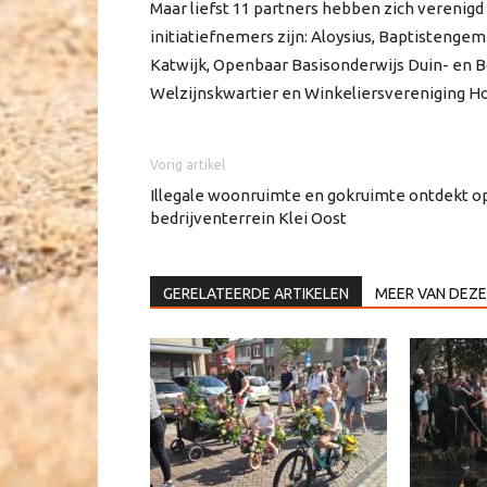
Maar liefst 11 partners hebben zich verenig
initiatiefnemers zijn: Aloysius, Baptisteng
Katwijk, Openbaar Basisonderwijs Duin- en Bol
Welzijnskwartier en Winkeliersvereniging H
Vorig artikel
Illegale woonruimte en gokruimte ontdekt o
bedrijventerrein Klei Oost
GERELATEERDE ARTIKELEN
MEER VAN DEZE