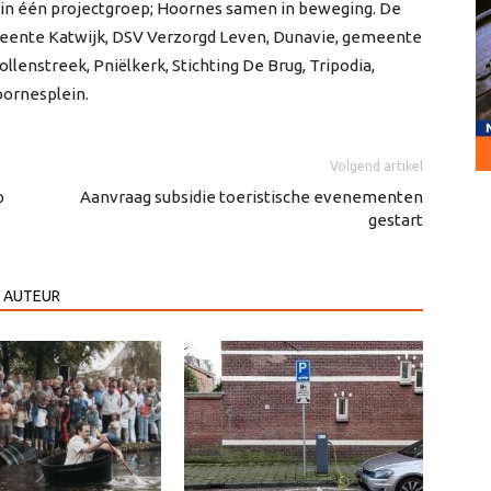
d in één projectgroep; Hoornes samen in beweging. De
emeente Katwijk, DSV Verzorgd Leven, Dunavie, gemeente
lenstreek, Pniëlkerk, Stichting De Brug, Tripodia,
oornesplein.
Volgend artikel
p
Aanvraag subsidie toeristische evenementen
gestart
 AUTEUR