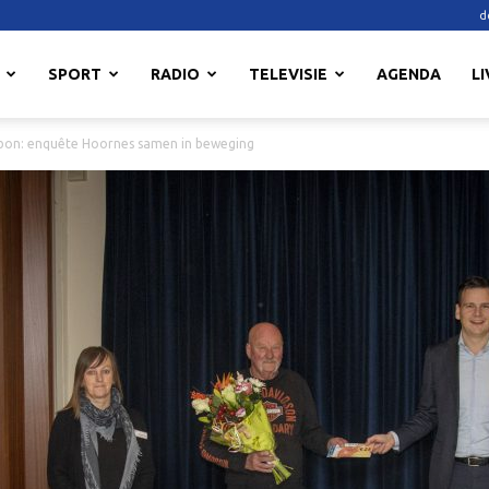
d
SPORT
RADIO
TELEVISIE
AGENDA
LI
bon: enquête Hoornes samen in beweging