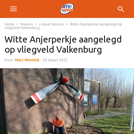
Home
Nieuws
Lokaal Nieuws
Witte Anjerperkje aangelegd op
vliegveld Valkenburg
Witte Anjerperkje aangelegd
op vliegveld Valkenburg
Door
Marc Wonnink
-
30 maart 2022