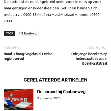
De politie stelt een uitgebreid onderzoek in en is op zoek
naar getuigen en (video)beelden. Getuigen kunnen zich
melden via 0900-8844 of via Meld Misdaad Anoniem 0800 –
7000.
TAGS
112 Rijnsburg
Vorig artikel
Volgend artikel
Nood is hoog: Vogelasiel Leidse
Drie jonge inbrekers op
regio overvol
heterdaad betrapt in
Boekhorststraat
GERELATEERDE ARTIKELEN
Duinbrand bij Cantineweg
3 augustus 2026