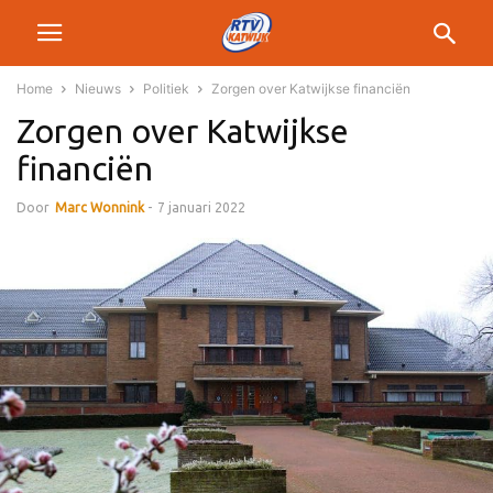
Home
Nieuws
Politiek
Zorgen over Katwijkse financiën
Zorgen over Katwijkse
financiën
Door
Marc Wonnink
-
7 januari 2022