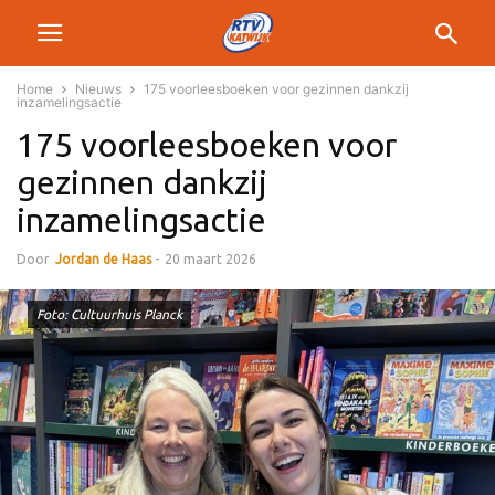
Home
Nieuws
175 voorleesboeken voor gezinnen dankzij
inzamelingsactie
175 voorleesboeken voor
gezinnen dankzij
inzamelingsactie
Door
Jordan de Haas
-
20 maart 2026
Foto: Cultuurhuis Planck