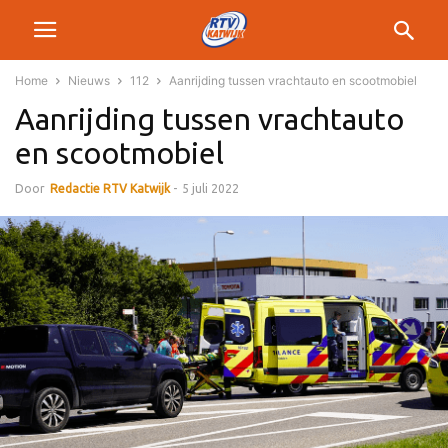
Home
Nieuws
112
Aanrijding tussen vrachtauto en scootmobiel
Aanrijding tussen vrachtauto
en scootmobiel
Door
Redactie RTV Katwijk
-
5 juli 2022