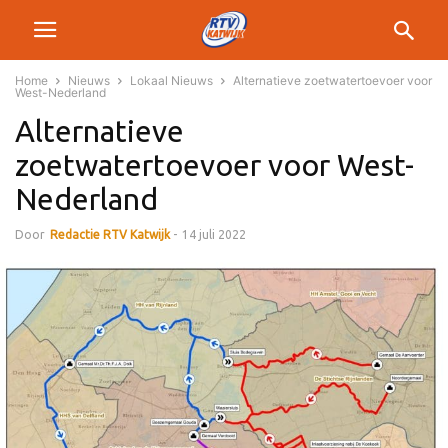
Home
Nieuws
Lokaal Nieuws
Alternatieve zoetwatertoevoer voor
West-Nederland
Alternatieve
zoetwatertoevoer voor West-
Nederland
Door
Redactie RTV Katwijk
-
14 juli 2022