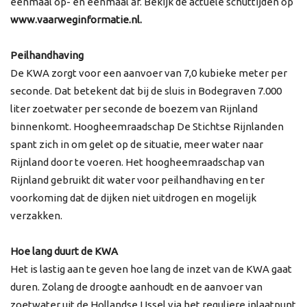
eenmaal op- en eenmaal af. Bekijk de actuele schuttijden op
www.vaarweginformatie.nl.
Peilhandhaving
De KWA zorgt voor een aanvoer van 7,0 kubieke meter per
seconde. Dat betekent dat bij de sluis in Bodegraven 7.000
liter zoetwater per seconde de boezem van Rijnland
binnenkomt. Hoogheemraadschap De Stichtse Rijnlanden
spant zich in om gelet op de situatie, meer water naar
Rijnland door te voeren. Het hoogheemraadschap van
Rijnland gebruikt dit water voor peilhandhaving en ter
voorkoming dat de dijken niet uitdrogen en mogelijk
verzakken.
Hoe lang duurt de KWA
Het is lastig aan te geven hoe lang de inzet van de KWA gaat
duren. Zolang de droogte aanhoudt en de aanvoer van
zoetwater uit de Hollandse IJssel via het reguliere inlaatpunt