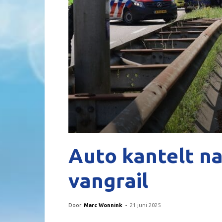
Auto kantelt n
vangrail
Door
Marc Wonnink
-
21 juni 2025