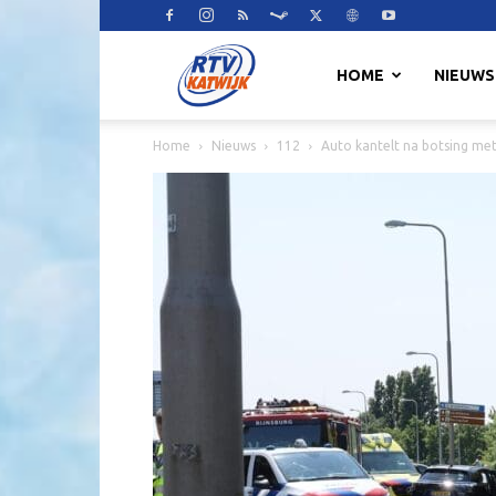
RTV
HOME
NIEUWS
Home
Nieuws
112
Auto kantelt na botsing met
Katwijk